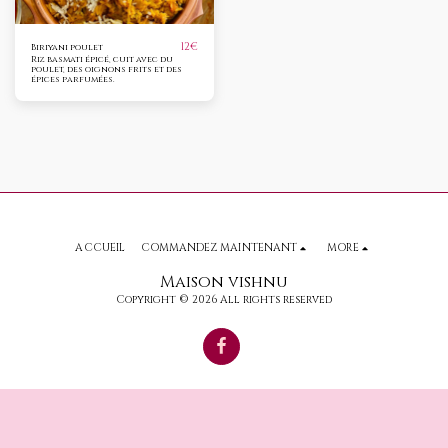
12
€
Biriyani poulet
Riz basmati épicé, cuit avec du
poulet, des oignons frits et des
épices parfumées.
ACCUEIL
COMMANDEZ MAINTENANT
MORE
Maison vishnu
Copyright © 2026 All rights reserved