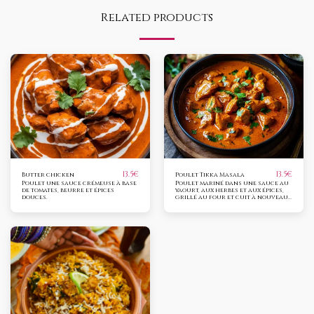
Related products
13.5
€
13.5
€
Butter chicken
Poulet Tikka Masala
Poulet une sauce crémeuse à base
Poulet mariné dans une sauce au
de tomates, beurre et épices
yaourt, aux herbes et aux épices,
douces.
grillé au four et cuit à nouveau
dans une sauce à la crème et au
beurre