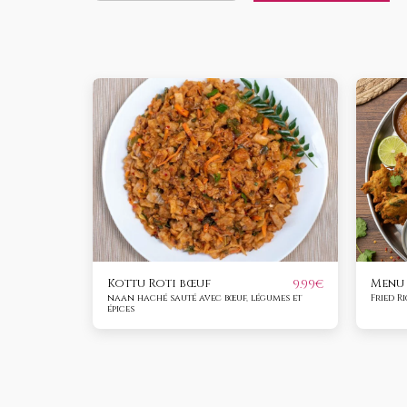
Kottu Roti bœuf
Menu 
9.99
€
naan haché sauté avec bœuf, légumes et
Fried R
épices