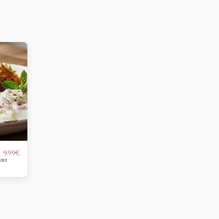
9.99
€
urt