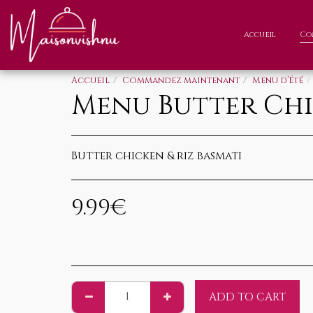
Accueil
Co
Accueil
Commandez maintenant
Menu d’Été
Menu Butter Ch
Butter chicken & riz basmati
9.99
€
ADD TO CART