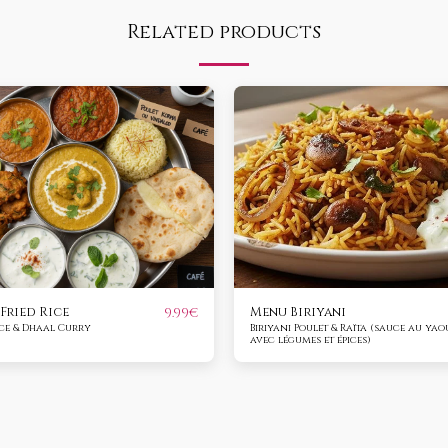
Related products
Fried Rice
Menu Biriyani
9.99
€
ice & Dhaal Curry
Biriyani Poulet & Raïta (sauce au yao
avec légumes et épices)