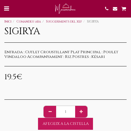
Inici
Comandeu ara
Suggeriments del xef
SIGIRYA
SIGIRYA
Entrada : Cutlet Croustillant Plat Principal : Poulet
Vindaloo Acompanyament : Riz Postres : Késari
19.5
€
AFEGEIX A LA CISTELLA