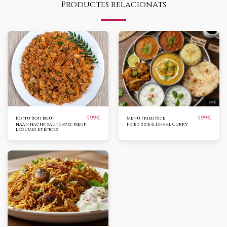
Productes relacionats
9.99
€
9.99
€
Kottu Roti bœuf
Menu Fried Rice
naan haché sauté avec bœuf,
Fried Rice & Dhaal Curry
légumes et épices